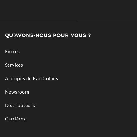
new
External
window.
Link.
Opens
in
QU’AVONS-NOUS POUR VOUS ?
new
window.
Encres
Services
À propos de Kao Collins
Newsroom
Distributeurs
Carrières