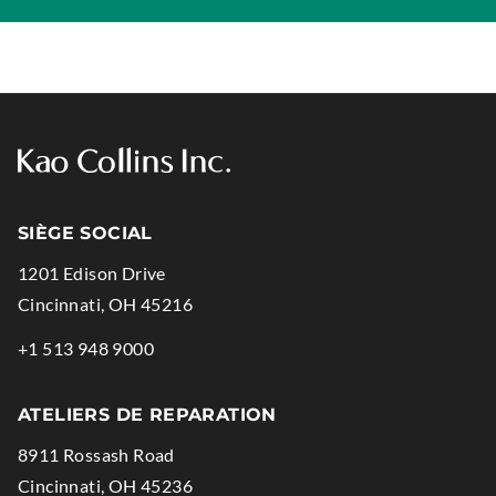
SIÈGE SOCIAL
1201 Edison Drive
.
Cincinnati
,
OH
45216
External
.
+1 513 948 9000
Link.
External
Opens
Link.
ATELIERS DE REPARATION
in
Opens
8911 Rossash Road
new
in
.
Cincinnati
,
OH
45236
window.