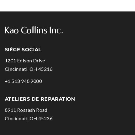
SIÈGE SOCIAL
1201 Edison Drive
.
Cincinnati
,
OH
45216
External
.
+1 513 948 9000
Link.
External
Opens
Link.
ATELIERS DE REPARATION
in
Opens
8911 Rossash Road
new
in
.
Cincinnati
,
OH
45236
window.
new
External
window.
Link.