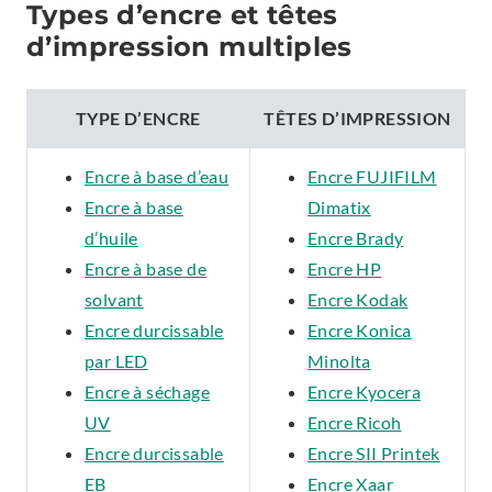
Types d’encre et têtes
d’impression multiples
TYPE D’ENCRE
TÊTES D’IMPRESSION
Encre à base d’eau
Encre FUJIFILM
Encre à base
Dimatix
d’huile
Encre Brady
Encre à base de
Encre HP
solvant
Encre Kodak
Encre durcissable
Encre Konica
par LED
Minolta
Encre à séchage
Encre Kyocera
UV
Encre Ricoh
Encre durcissable
Encre SII Printek
EB
Encre Xaar