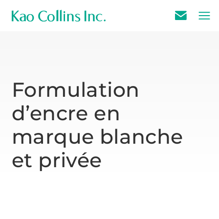
E
m
a
i
l
Formulation
U
d’encre en
s
marque blanche
et privée