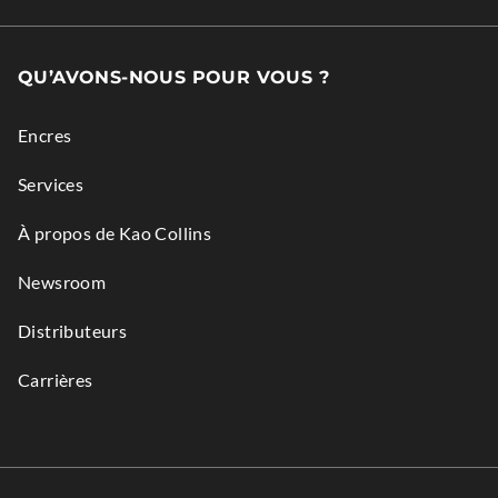
Opens
in
QU’AVONS-NOUS POUR VOUS ?
new
window.
Encres
Services
À propos de Kao Collins
Newsroom
Distributeurs
Carrières