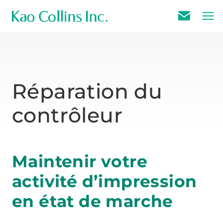
E
m
a
i
l
Réparation du
U
contrôleur
s
Maintenir votre
activité d’impression
en état de marche