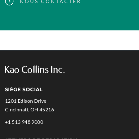
NOUS CONTACTER
p
e
n
s
i
n
n
e
w
w
SIÈGE SOCIAL
i
n
1201 Edison Drive
d
.
Cincinnati
,
OH
45216
o
External
.
+1 513 948 9000
w
Link.
External
.
Opens
Link.