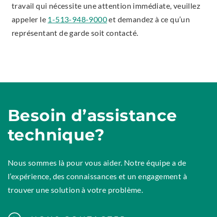
travail qui nécessite une attention immédiate, veuillez
.
appeler le
1-513-948-9000
et demandez à ce qu’un
E
représentant de garde soit contacté.
x
t
e
r
n
Besoin d’assistance
a
l
technique?
L
i
Nous sommes là pour vous aider. Notre équipe a de
n
l’expérience, des connaissances et un engagement à
k
trouver une solution à votre problème.
.
O