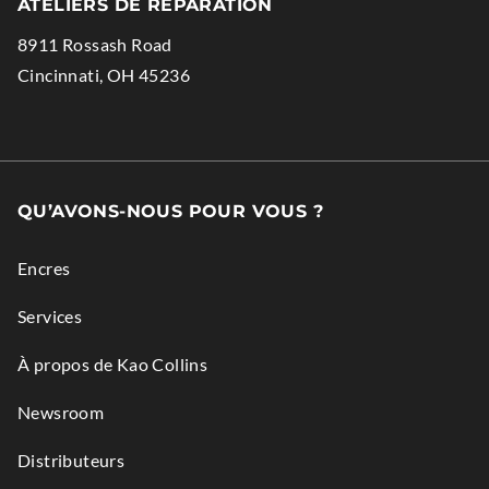
ATELIERS DE REPARATION
in
Opens
8911 Rossash Road
new
in
.
Cincinnati
,
OH
45236
window.
new
External
window.
Link.
Opens
in
QU’AVONS-NOUS POUR VOUS ?
new
window.
Encres
Services
À propos de Kao Collins
Newsroom
Distributeurs