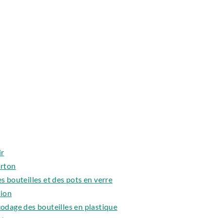
ir
arton
es bouteilles et des pots en verre
tion
 codage des bouteilles en plastique