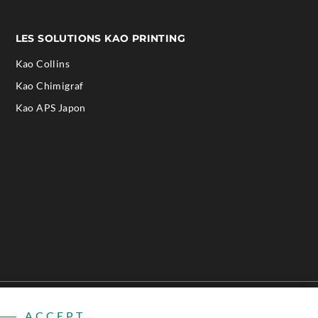
LES SOLUTIONS KAO PRINTING
Kao Collins
.
Kao Chimigraf
External
.
Kao APS Japon
Link.
External
Opens
Link.
in
Opens
new
in
window.
new
window.
Politique de
Déclaration
.
Web Design by DBS Interactive
ACCEPT