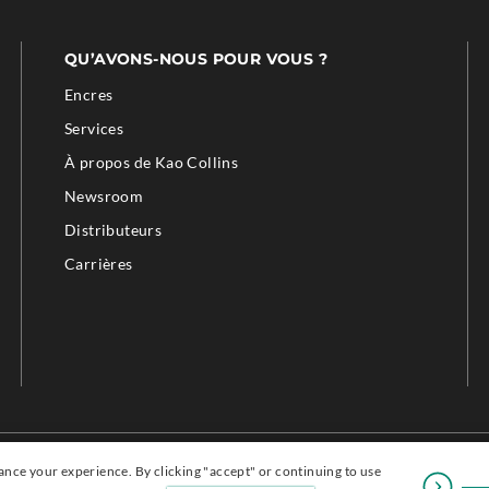
QU’AVONS-NOUS POUR VOUS ?
Encres
Services
À propos de Kao Collins
Newsroom
Distributeurs
Carrières
nce your experience. By clicking "accept" or continuing to use
Facebook
.
LinkedIn
.
YouTube
.