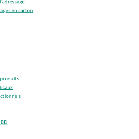
 l’adressage
ages en carton
 produits
dicaux
actionnels
 CBD