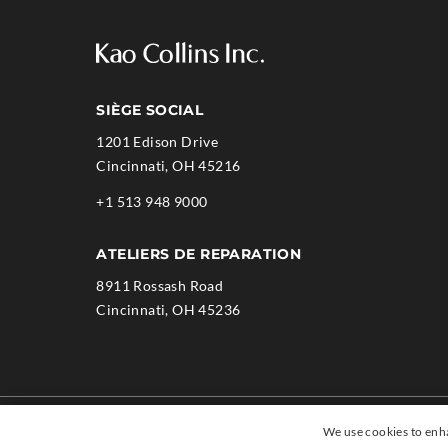
SIÈGE SOCIAL
1201 Edison Drive
.
Cincinnati
,
OH
45216
External
.
+1 513 948 9000
Link.
External
Opens
Link.
ATELIERS DE REPARATION
in
Opens
new
8911 Rossash Road
in
window.
.
Cincinnati
,
OH
45236
new
External
window.
Link.
Opens
in
Copyright © 1994-2026 Kao Collins Corporation.
new
We use cookies to enha