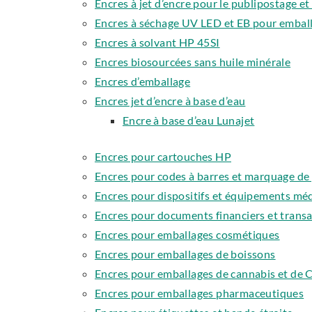
Encres à jet d’encre pour le publipostage et
Encres à séchage UV LED et EB pour emball
Encres à solvant HP 45SI
Encres biosourcées sans huile minérale
Encres d’emballage
Encres jet d’encre à base d’eau
Encre à base d’eau Lunajet
Encres pour cartouches HP
Encres pour codes à barres et marquage de
Encres pour dispositifs et équipements mé
Encres pour documents financiers et trans
Encres pour emballages cosmétiques
Encres pour emballages de boissons
Encres pour emballages de cannabis et de
Encres pour emballages pharmaceutiques