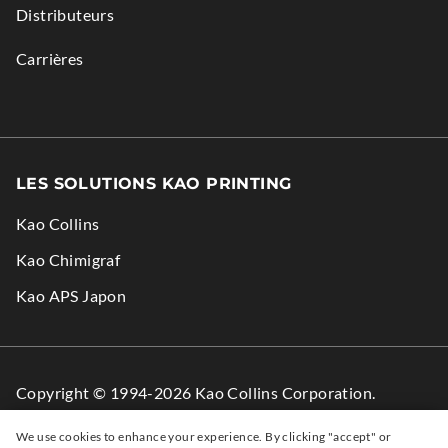
Distributeurs
Carrières
LES SOLUTIONS KAO PRINTING
Kao Collins
.
Kao Chimigraf
External
.
Kao APS Japon
Link.
External
Opens
Link.
in
Opens
Copyright © 1994-2026 Kao Collins Corporation.
new
in
Tous droits réservés.
window.
new
We use cookies to enhance your experience. By clicking "accept" or