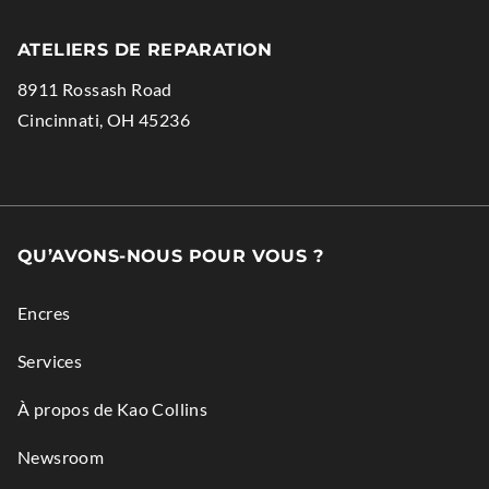
Link.
External
Opens
Link.
ATELIERS DE REPARATION
in
Opens
8911 Rossash Road
new
in
.
Cincinnati
,
OH
45236
window.
new
External
window.
Link.
Opens
in
QU’AVONS-NOUS POUR VOUS ?
new
window.
Encres
Services
À propos de Kao Collins
Newsroom