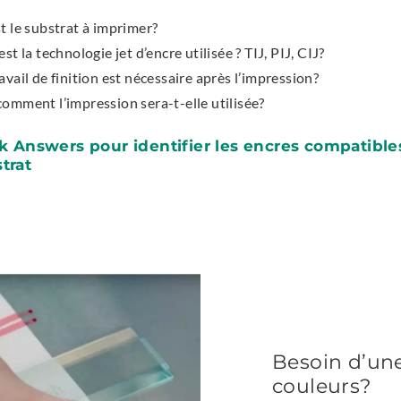
t le substrat à imprimer?
st la technologie jet d’encre utilisée ? TIJ, PIJ, CIJ?
avail de finition est nécessaire après l’impression?
omment l’impression sera-t-elle utilisée?
nk Answers pour identifier les encres compatible
.
trat
E
x
t
e
r
n
a
l
L
i
Besoin d’un
n
couleurs?
k