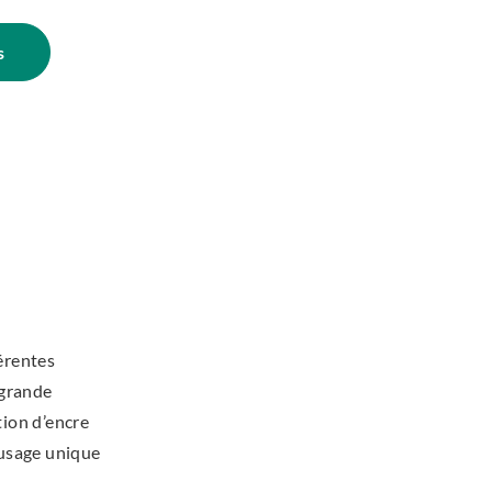
s
érentes
 grande
ion d’encre
à usage unique