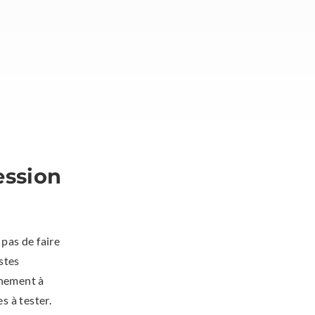
ession
 pas de faire
stes
nnement à
s à tester.