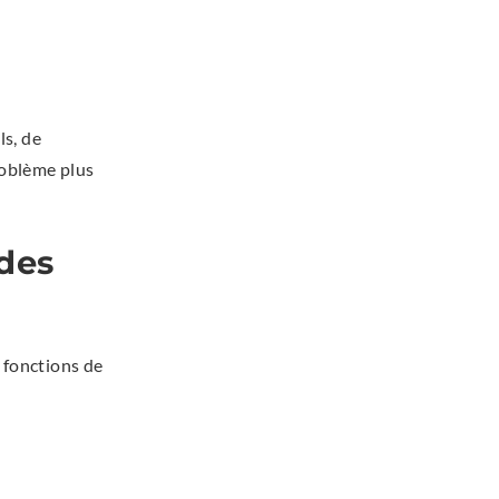
ls, de
roblème plus
 des
s fonctions de