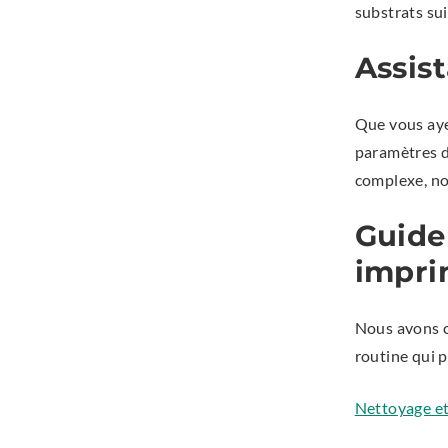
substrats su
Assis
Que vous ayez
paramètres d
complexe, no
Guide
impri
Nous avons cr
routine qui 
Nettoyage et