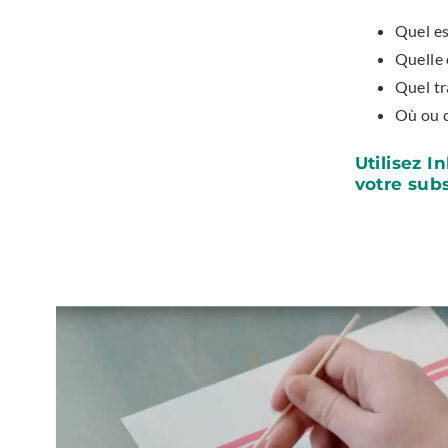
Quel es
Quelle e
Quel tr
Où ou c
Utilisez I
votre subs