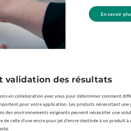
.
O
En savoir plu
p
e
n
s
i
n
n
e
w
w
i
t validation des résultats
n
d
o
lons en collaboration avec vous pour déterminer comment diff
w
mportent pour votre application. Les produits nécessitant une
.
ans des environnements exigeants peuvent nécessiter une solut
te de celle d’une encre pour jet d’encre destinée à un produit 
mité.