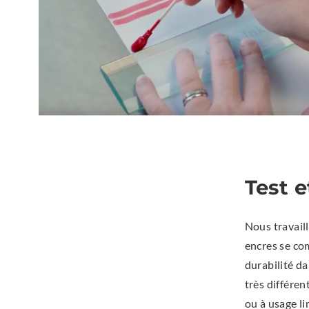
Test e
Nous travail
encres se co
durabilité d
très différen
ou à usage li