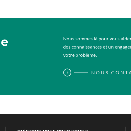
x
t
e
r
n
ne
Nous sommes là pour vous aider.
a
des connaissances et un engage
l
votre problème.
L
i
NOUS CONT
n
k
.
O
p
e
n