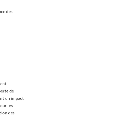
nce des
ment
perte de
ont un impact
our les
ation des