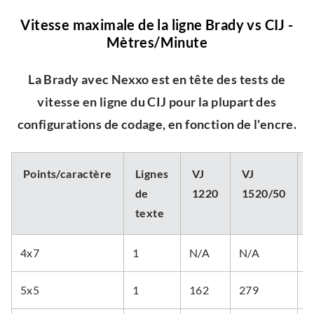
Vitesse maximale de la ligne Brady vs CIJ -
Mètres/Minute
La Brady avec Nexxo est en tête des tests de
vitesse en ligne du CIJ pour la plupart des
configurations de codage, en fonction de l'encre.
Points/caractère
Lignes
VJ
VJ
de
1220
1520/50
texte
4x7
1
N/A
N/A
2
5x5
1
162
279
2