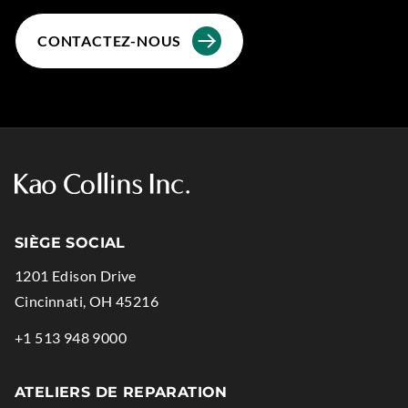
CONTACTEZ-NOUS
SIÈGE SOCIAL
1201 Edison Drive
.
Cincinnati
,
OH
45216
External
.
+1 513 948 9000
Link.
External
Opens
Link.
ATELIERS DE REPARATION
in