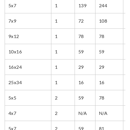
5x7
1
139
244
2
7x9
1
72
108
1
9x12
1
78
78
7
10x16
1
59
59
9
16x24
1
29
29
2
25x34
1
16
16
1
5x5
2
59
78
1
4x7
2
N/A
N/A
1
5x7
2
59
81
1