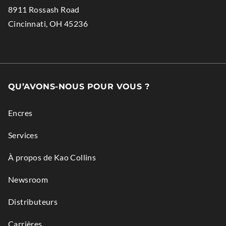
Opens
8911 Rossash Road
new
in
.
Cincinnati
,
OH
45236
window.
new
External
window.
Link.
Opens
in
QU’AVONS-NOUS POUR VOUS ?
new
window.
Encres
Services
À propos de Kao Collins
Newsroom
Distributeurs
Carrières