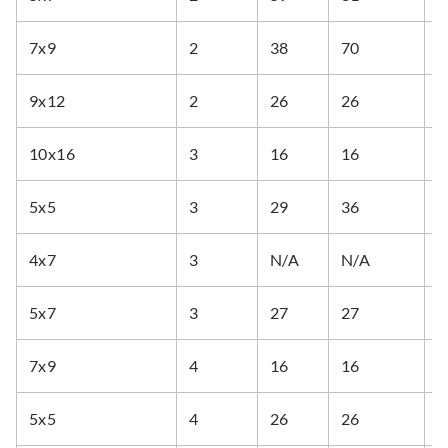
7x9
2
38
70
7
9x12
2
26
26
2
10x16
3
16
16
1
5x5
3
29
36
3
4x7
3
N/A
N/A
8
5x7
3
27
27
6
7x9
4
16
16
3
5x5
4
26
26
2