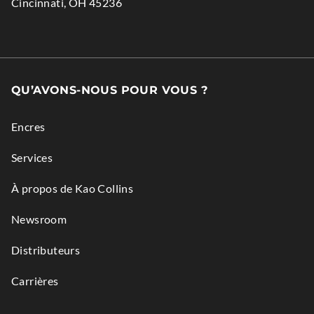
.
Cincinnati
,
OH
45236
window.
new
External
window.
Link.
Opens
in
QU’AVONS-NOUS POUR VOUS ?
new
window.
Encres
Services
À propos de Kao Collins
Newsroom
Distributeurs
Carrières