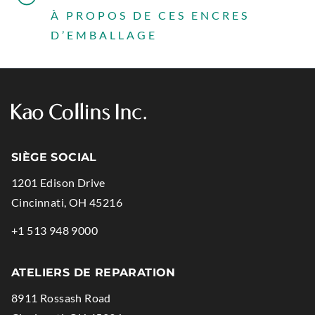
À PROPOS DE CES ENCRES
D’EMBALLAGE
SIÈGE SOCIAL
1201 Edison Drive
.
Cincinnati
,
OH
45216
External
.
+1 513 948 9000
Link.
External
Opens
Link.
ATELIERS DE REPARATION
in
Opens
8911 Rossash Road
new
in